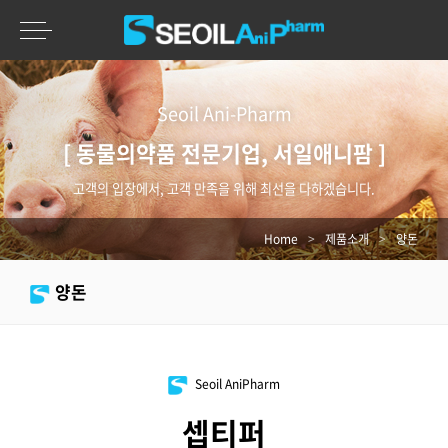
Seoil Ani-Pharm
[ 동물의약품 전문기업, 서일애니팜 ]
고객의 입장에서, 고객 만족을 위해 최선을 다하겠습니다.
Home
>
제품소개
>
양돈
양돈
Seoil AniPharm
셉티퍼