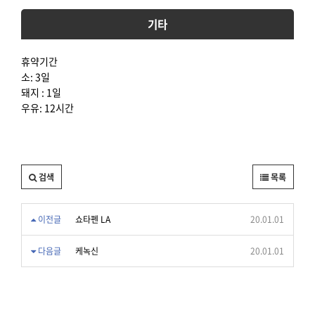
기타
휴약기간
소: 3일
돼지 : 1일
우유: 12시간
검색
목록
이전글
쇼타펜 LA
20.01.01
다음글
케녹신
20.01.01